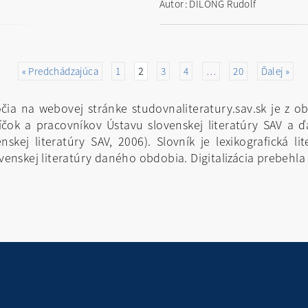
Autor: DILONG Rudolf
« Predchádzajúca
1
2
3
4
…
20
Ďalej »
toročia na webovej stránke studovnaliteratury.sav.sk je 
čok a pracovníkov Ústavu slovenskej literatúry SAV a ď
skej literatúry SAV, 2006). Slovník je lexikografická li
nskej literatúry daného obdobia. Digitalizácia prebehla 