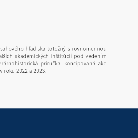
z obsahového hľadiska totožný s rovnomennou
alších akademických inštitúcií pod vedením
terárnohistorická príručka, koncipovaná ako
v roku 2022 a 2023.