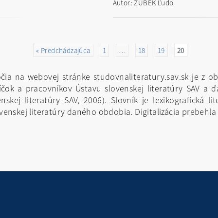
Autor: ZÚBEK Ľudo
« Predchádzajúca
1
…
18
19
20
toročia na webovej stránke studovnaliteratury.sav.sk je 
čok a pracovníkov Ústavu slovenskej literatúry SAV a ď
skej literatúry SAV, 2006). Slovník je lexikografická li
nskej literatúry daného obdobia. Digitalizácia prebehla 