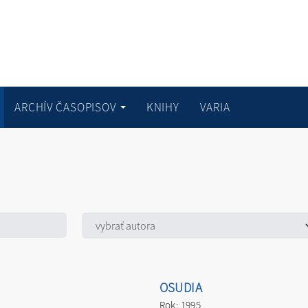
ARCHÍV ČASOPISOV
KNIHY
VARIA
OSUDIA
Rok: 1995