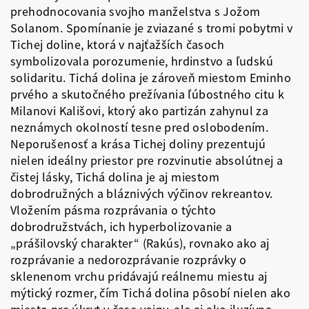
prehodnocovania svojho manželstva s Jožom
Solanom. Spomínanie je zviazané s tromi pobytmi v
Tichej doline, ktorá v najťažších časoch
symbolizovala porozumenie, hrdinstvo a ľudskú
solidaritu. Tichá dolina je zároveň miestom Eminho
prvého a skutočného prežívania ľúbostného citu k
Milanovi Kališovi, ktorý ako partizán zahynul za
neznámych okolností tesne pred oslobodením.
Neporušenosť a krása Tichej doliny prezentujú
nielen ideálny priestor pre rozvinutie absolútnej a
čistej lásky, Tichá dolina je aj miestom
dobrodružných a bláznivých výčinov rekreantov.
Vložením pásma rozprávania o týchto
dobrodružstvách, ich hyperbolizovanie a
„prášilovský charakter“ (Rakús), rovnako ako aj
rozprávanie a nedorozprávanie rozprávky o
sklenenom vrchu pridávajú reálnemu miestu aj
mýtický rozmer, čím Tichá dolina pôsobí nielen ako