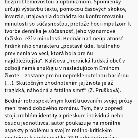
bezproblémovosťou a optimizmom. Spomienky
určujú výstavbu textu, pomocou časových skokov,
inverzie, utajovania dochádza ku konfrontovaniu
minulosti so súčasnosťou, pretože hoci impulzom k
tvorbe denníka je súčasnosť, jeho významové
ťažisko leží v minulosti. Bednár nad neúplatnosť
hrdinkinho charakteru „postavil údel fatálneho
previnenia vo veci, ktorá bola pre ňu
najdôležitejšia“. Kališova „heroická ľudská obeť v
odboji nemá analógiu v nasledujúcom Eminom
živote – zostane pre ňu nepreklenuteľnou bariérou
(…). Skutočným zhodnotením jej života je až
tragická, náhodná a fatálna smrť“ (Z. Prušková).
Bednár retrospektívnym konštruovaním svojej prózy
mení trend dobového románu. Tým, že v popredí
stojí problém identity a prieskum individuálneho
osudu jednotlivca, autor poukazuje na morálne
aspekty problému a svojím reálno-kritickým
postojom k problematike SNP odpatetizováva i