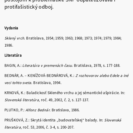
protifašistický odboj.
Vydania
Sklený vrch.
Bratislava, 1954; 1959; 1963; 1968; 1973; 1974; 1979; 1984;
1986.
Literatúra
BAGIN, A.:
Literatúra v premenách času.
Bratislava, 1978, s. 177-188.
BEDNÁR, A. – KENÍŽOVÁ-BEDNÁROVÁ, K.:
Z rozhovorov alebo Edele a iné
veci tohto sveta.
Bratislava, 1994.
KRNOVÁ, K.: Baladickosť Skleného vrchu a jej sémantické ašpirácie. In:
Slovenská literatúra
, roč. 49, 2002, č. 2, s. 127-137.
PLUTKO, P.:
Alfonz Bednár.
Bratislava, 1986.
PRUŠKOVÁ, Z.: Skrytá identita „budovateľskej“ balady. In:
Slovenská
literatúra
, roč. 53, 2006, č. 3-4, s. 200-207.