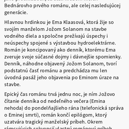
Bednárovho prvého románu, ale celej nasledujúcej
generácie.
Hlavnou hrdinkou je Ema Klaasová, ktorá žije so
svojím manželom Jožom Solanom na stavbe
vodného diela a spoločne prežívajú úspechy i
neúspechy spojené s výstavbou hydroelektrárne.
Román je koncipovaný ako denník, ktorému Ema
zveruje svoje súčasné dojmy i dávnejšie spomienky.
Denník, náhodne objavený Jožom Solanom, tvorí
podstatnú časť románu a predchádza mu len
úvodná pasáž jeho objavenia po Eminom úraze na
stavbe.
Epický čas románu trvá jednu noc, je ním Jožovo
čítanie denníka od nedeľného večera (Emina
nehoda) do pondelňajšieho rána (telefonická správa
o Eminej smrti), román končí epilógom, ktorý
uzatvára tragický manželský príbeh. Okrem
rámcujúcich sekvencií vlastný románový príbeh