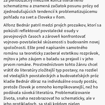
za periodizačný medzník konca literárneho
schematizmu a znamená začiatok posunu prózy od
zjednodušujúcich tendencií k problematizujúcemu
pohľadu na svet a človeka v ňom.
Alfonz Bednár patril medzi prvých prozaikov, ktorí sa
pokúsili reflektovať povstalecké osudy v
povojnových časoch a zároveň konfrontovať
vojnovo-povstalecké skúsenosti s budovaním novej
spoločnosti. Ešte pred napísaním samotného
románu sa teoreticky zaoberal estetikou rozprávok,
mýtov a jeho záujem o baladu sa prejavil i v jeho
prvom románe. Prostredníctvom tohto žánru chcel
vrátiť do literatúry zložitejší typ postavy; na rozdiel
od vtedajších povstaleckých a budovateľských próz
kladie Bednár dôraz na individuálne osudy postáv,
pretože človek je omnoho komplikovanejší, než ho
podávala súveká literatúra. Problematizovanie
života, snaha nezobrazovať ho schematicky, ale v
jeho protikladoch, sa stali krédom nielen