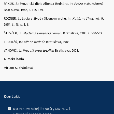
RAKÚS, S.: Prozaické dielo Alfonza Bednára. In:
Próza a skutočnosť.
Bratislava, 1982, s. 125-179.
ROZNER, J.: Ľudia a život v Sklenom vrchu. In:
Kultúrny život
, roč. 9,
1954, č. 48, s. 4, 8.
ŠTEVČEK, J.:
Moderný slovenský román.
Bratislava, 1983, s. 500-512.
TRUHLÁŘ, B.:
Alfonz Bednár.
Bratislava, 1988.
VANOVIČ, J.:
Prozaik proti totalite.
Bratislava, 2003.
Autorka hesla
Miriam Suchánková
Kontakt
Ústav slovenskej literatúry SAV, v. v. i.