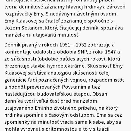
tvoria denníkové záznamy hlavnej hrdinky a zároveň
rozprávačky Emy. S nedávnymi životnými osudmi
Emy Klaasovej sa čitateľ zoznamuje spoločne s
Jožom Solanom, ktorý, čítajúc jej denník, spoznáva
manželkinu utajovanú minulosť.
Denník písaný v rokoch 1951 – 1952 zobrazuje a
konfrontuje udalosti z obdobia SNP, z roku 1947 a
zo súčasnosti (obdobie päťdesiatych rokov), ktorú
prezentuje stavba hydroelektrárne. Skúsenosť Emy
Klaasovej sa stáva analógiou skúsenosti celej
generácie ľudí poznačených vojnou, rozpadom istôt
a hodnôt preverovaných Povstaním a tiež
nasledujúcou budovateľskou etapou. Obsah
denníka tvorí veľká časť pred manželom
utajovaného Eminho životného príbehu, na ktorý
hrdinka spomína s časovým odstupom. Ema sa cez
spomienky na minulosť vracia sama k sebe, aby sa
mohla vyrovnať s prítomnosťou a to v situácii