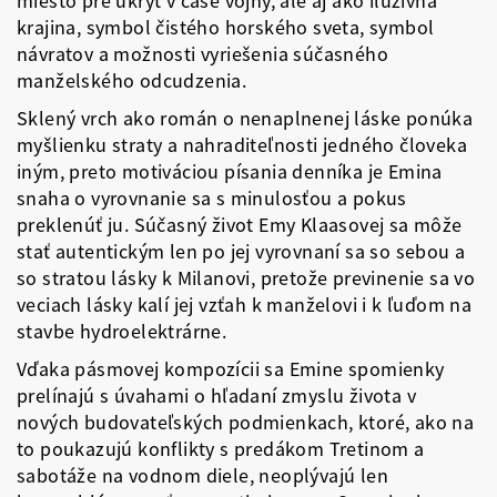
miesto pre úkryt v čase vojny, ale aj ako iluzívna
krajina, symbol čistého horského sveta, symbol
návratov a možnosti vyriešenia súčasného
manželského odcudzenia.
Sklený vrch ako román o nenaplnenej láske ponúka
myšlienku straty a nahraditeľnosti jedného človeka
iným, preto motiváciou písania denníka je Emina
snaha o vyrovnanie sa s minulosťou a pokus
preklenúť ju. Súčasný život Emy Klaasovej sa môže
stať autentickým len po jej vyrovnaní sa so sebou a
so stratou lásky k Milanovi, pretože previnenie sa vo
veciach lásky kalí jej vzťah k manželovi i k ľuďom na
stavbe hydroelektrárne.
Vďaka pásmovej kompozícii sa Emine spomienky
prelínajú s úvahami o hľadaní zmyslu života v
nových budovateľských podmienkach, ktoré, ako na
to poukazujú konflikty s predákom Tretinom a
sabotáže na vodnom diele, neoplývajú len