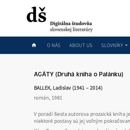
O NÁS
ABOUT US
SLOVNÍKY
AGÁTY (Druhá kniha o Palánku)
BALLEK, Ladislav (1941 –
2014)
román, 1981
V poradí šiesta autorova prozaická kniha j
niektoré postavy sú jej voľným pokračov