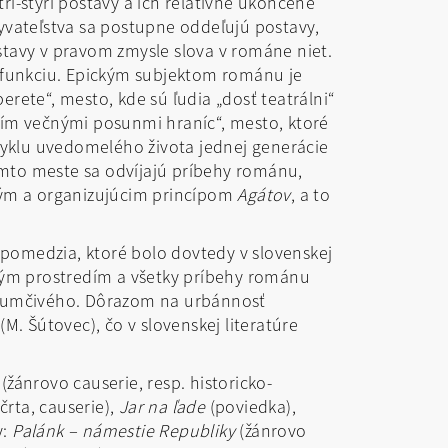
ri-štyri postavy a ich relatívne ukončené
yvateľstva sa postupne oddeľujú postavy,
stavy v pravom zmysle slova v románe niet.
ú funkciu. Epickým subjektom románu je
rete“, mesto, kde sú ľudia „dosť teatrálni“
ním večnými posunmi hraníc“, mesto, ktoré
u cyklu uvedomelého života jednej generácie
tomto meste sa odvíjajú príbehy románu,
ovým a organizujúcim princípom
Agátov
, a to
pomedzia, ktoré bolo dovtedy v slovenskej
žným prostredím a všetky príbehy románu
zádumčivého. Dôrazom na urbánnosť
M. Šútovec), čo v slovenskej literatúre
(žánrovo causerie, resp. historicko-
črta, causerie),
Jar na ľade
(poviedka),
y:
Palánk – námestie Republiky
(žánrovo