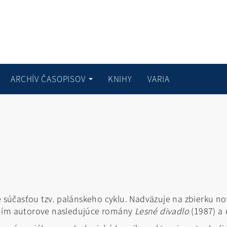
ARCHÍV ČASOPISOV
KNIHY
VARIA
e súčasťou tzv. palánskeho cyklu. Nadväzuje na zbierku no
aním autorove nasledujúce romány
Lesné divadlo
(1987) a