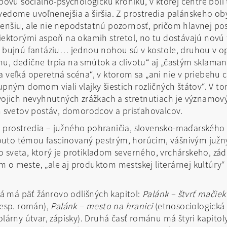
vú sociálno-psychologickú kroniku, v ktorej centre boli t
vedome uvoľnenejšia a širšia. Z prostredia palánskeho ob
enšiu, ale nie nepodstatnú pozornosť, pričom hlavnej po
niektorými aspoň na okamih stretol, no tu dostávajú nov
ú bujnú fantáziu… jednou nohou sú v kostole, druhou v ope
hu, dedične trpia na smútok a clivotu“ aj „častým sklama
edna veľká operetná scéna“, v ktorom sa „ani nie v priebeh
župným domom viali vlajky šiestich rozličných štátov“. V 
 svojich nevyhnutných zrážkach a stretnutiach je význam
ch svetov postáv, domorodcov a prisťahovalcov.
 prostredia – južného pohraničia, slovensko-maďarského 
s touto témou fascinovaný pestrým, horúcim, vášnivým ju
o sveta, ktorý je protikladom severného, vrchárskeho, 
o meste, „ale aj produktom mestskej literárnej kultúry“ (
 má päť žánrovo odlišných kapitol:
Palánk – štvrť mačiek
resp. román),
Palánk – mesto na hranici
(etnosociologická 
olárny útvar, zápisky). Druhá časť románu má štyri kapitol