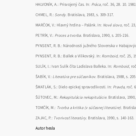
HALVONÍK, A.: Prisvojený čas. In:
Práca
, roč. 36, 28. 10. 1981,
CHMEL, R.:
Sondy.
Bratislava, 1983, s. 309-317.
MARČOK, V.: Hlavný hrdina
–
Palánk. In:
Nové slovo
, roč. 23
PETRÍK, V.:
Proces a tvorba.
Bratislava, 1990, s. 205-216.
PYNSENT, R. B.: Národnosti južného Slovenska v Habajovýc
PYNSENT, R. B.: Ballek a Vilikovský. In:
Romboid
, roč. 25, 1
SULÍK, I.: Ivan Sulík číta Ladislava Balleka. In:
Romboid
, ro
ŠABÍK, V.:
Literatúra pre súčasníkov.
Bratislava, 1988, s. 205
ŠMATLÁK, S.: Dielo epickej spravodlivosti. In:
Pravda
, roč. 
ŠÚTOVEC, M.:
Rekapitulácia nekapitulácie.
Bratislava, 1990,
TOMČÍK, M.:
Tvorba a kritika (v súčasnej literatúre).
Bratisla
ZAJAC, P.:
Tvorivosť literatúry.
Bratislava, 1990, s. 140-163.
Autor hesla