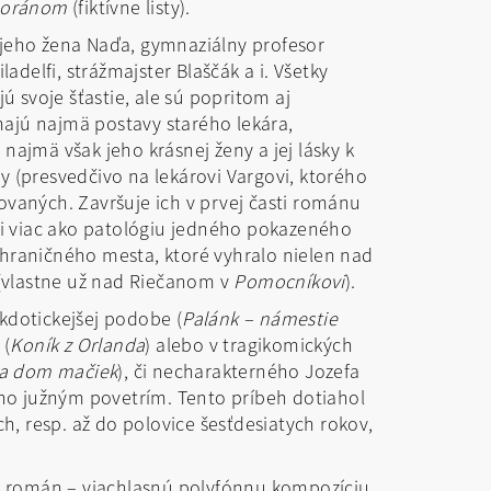
rmoránom
(fiktívne listy).
a jeho žena Naďa, gymnaziálny profesor
Filadelfi, strážmajster Blaščák a i. Všetky
ú svoje šťastie, ale sú popritom aj
ajú najmä postavy starého lekára,
najmä však jeho krásnej ženy a jej lásky k
y (presvedčivo na lekárovi Vargovi, ktorého
čovaných. Završuje ich v prvej časti románu
osi viac ako patológiu jedného pokazeného
) hraničného mesta, ktoré vyhralo nielen nad
 (vlastne už nad Riečanom v
Pomocníkovi
).
kdotickejšej podobe (
Palánk – námestie
 (
Koník z Orlanda
) alebo v tragikomických
 a dom mačiek
), či necharakterného Jozefa
ého južným povetrím. Tento príbeh dotiahol
h, resp. až do polovice šesťdesiatych rokov,
ôr román – viachlasnú polyfónnu kompozíciu,