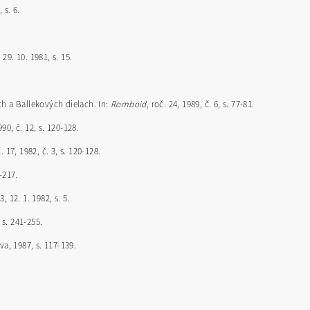
 s. 6.
, 29. 10. 1981, s. 15.
h a Ballekových dielach. In:
Romboid
, roč. 24, 1989, č. 6, s. 77-81.
990, č. 12, s. 120-128.
č. 17, 1982, č. 3, s. 120-128.
-217.
63, 12. 1. 1982, s. 5.
 s. 241-255.
va, 1987, s. 117-139.