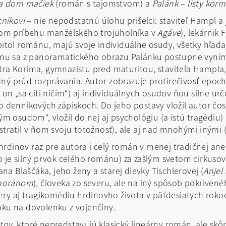
 a dom mačiek
(román s tajomstvom) a
Palánk – listy ko
níkovi
– nie nepodstatnú úlohu prišelci: staviteľ Hampl 
om príbehu manželského trojuholníka v
Agáve
), lekárnik 
pitol románu, majú svoje individuálne osudy, všetky hľadaj
ománu sa z panoramatického obrazu Palánku postupne vyním
ra Korima, gymnazistu pred maturitou, staviteľa Hampla, 
ný prúd rozprávania. Autor zobrazuje protirečivosť epoch
a on „sa cíti ničím“) aj individuálnych osudov ňou silne ur
ho denníkových zápiskoch. Do jeho postavy vložil autor č
ným osudom“, vložil do nej aj psychológiu (a istú tragédiu
 stratil v ňom svoju totožnosť), ale aj nad mnohými inými
rdinov raz pre autora i celý román v menej tradičnej ane
čo je silný prvok celého románu) za zašlým svetom cirkusov
a Blaščáka, jeho ženy a starej dievky Tischlerovej (
Anjel
rmoránom
), človeka zo severu, ale na iný spôsob pokriven
iery aj tragikomédiu hrdinovho života v päťdesiatych rokoc
nku na dovolenku z vojenčiny.
tov
, ktoré nepredstavujú klasický lineárny román, ale sk