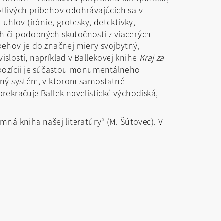
tlivých príbehov odohrávajúcich sa v
h uhlov (irónie, grotesky, detektívky,
ých či podobných skutočností z viacerých
ríbehov je do značnej miery svojbytný,
lostí, napríklad v Ballekovej knihe
Kraj za
mpozícii je súčasťou monumentálneho
ený systém, v ktorom samostatné
ekračuje Ballek novelistické východiská,
mná kniha našej literatúry“ (M. Šútovec). V