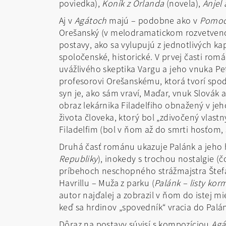
poviedka),
Koník z Orlanda
(novela),
Anjel
Aj v
Agátoch
majú – podobne ako v
Pomoc
Orešanský (v melodramatickom rozvetven
postavy, ako sa vylupujú z jednotlivých ka
spoločenské, historické. V prvej časti r
uvážlivého skeptika Vargu a jeho vnuka Pet
profesorovi Orešanskému, ktorá tvorí spod
syn je, ako sám vraví, Maďar, vnuk Slovák 
obraz lekárnika Filadelfiho obnažený v je
života človeka, ktorý bol „zdivočený vlast
Filadelfim (bol v ňom až do smrti hosťom,
Druhá časť románu ukazuje Palánk a jeho h
Republiky
), inokedy s trochou nostalgie (
príbehoch neschopného strážmajstra Štefan
Havrillu – Muža z parku (
Palánk – listy ko
autor najďalej a zobrazil v ňom do istej m
keď sa hrdinov „spovedník“ vracia do Palá
Dôraz na postavy súvisí s kompozíciou
Agá