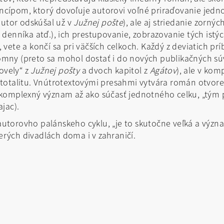
ípom, ktorý dovoľuje autorovi voľné priraďovanie jedno
autor odskúšal už v
Južnej pošte
), ale aj striedanie zornýc
su, denníka atď.), ich prestupovanie, zobrazovanie tých ist
e, vete a končí sa pri väčších celkoch. Každý z deviatich p
ny (preto sa mohol dostať i do nových publikačných súvis
ovely“ z
Južnej pošty
a dvoch kapitol z
Agátov
), ale v ko
totalitu. Vnútrotextovými presahmi vytvára román otvor
komplexný význam až ako súčasť jednotného celku, „tým pr
jac).
 autorovho palánskeho cyklu, „je to skutočne veľká a význa
cerých divadlách doma i v zahraničí.