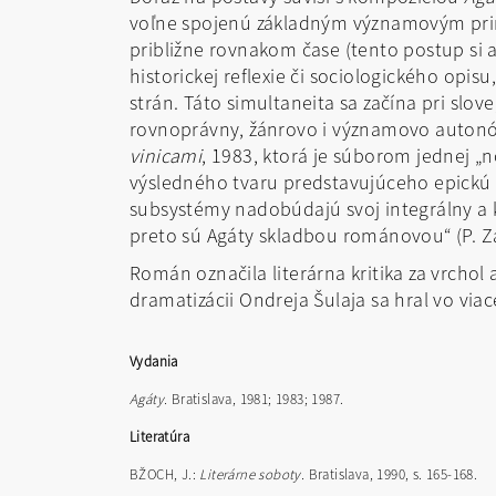
voľne spojenú základným významovým princ
približne rovnakom čase (tento postup si 
historickej reflexie či sociologického opi
strán. Táto simultaneita sa začína pri slov
rovnoprávny, žánrovo i významovo autonóm
vinicami
, 1983, ktorá je súborom jednej „n
výsledného tvaru predstavujúceho epickú 
subsystémy nadobúdajú svoj integrálny a 
preto sú Agáty skladbou románovou“ (P. Za
Román označila literárna kritika za vrchol
dramatizácii Ondreja Šulaja sa hral vo via
Vydania
Agáty.
Bratislava, 1981; 1983; 1987.
Literatúra
BŽOCH, J.:
Literárne soboty.
Bratislava, 1990, s. 165-168.