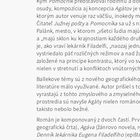
Kým
Pomocník
predstavoval rodinnú a dobo
osudy, kompozícia aj koncepcia
Agátov
je 
ktorým autor venuje raz väčšiu, inokedy m
Čitateľ
Južnej pošty
a
Pomocníka
sa už s 
Palánk, mesto, v ktorom „všetci ľudia maj
a „majú sklon ku krajnostiam každého dru
je, ako vraví lekárnik Filadelfi, „naozaj j
vystriedalo päť rozličných režimov a nad 
založené na princípe kontrastu, ktorý vo
nielen v stretnutí a konfliktoch vnútorný
Ballekove témy sú z nového geografického
literatúre málo využívané. Autor prišiel 
vyrastajú z tohto zmyslového a zmyselnéh
prostredia sú navyše Agáty nielen románom 
takisto nebolo bežné.
Román je komponovaný z dvoch častí. Prvá
geografická črta),
Agáva
(žánrovo novela, 
Denník lekárnika Eugena Filadelfiho
(epišt