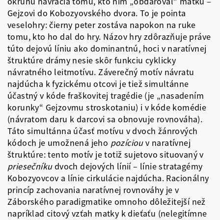
okruhu navracia tomu, kto ním „obdaroval“ matku –
Gejzovi do Kobozyovského dvora. To je pointa
veselohry: čierny peter zostáva napokon na ruke
tomu, kto ho dal do hry. Názov hry zdôrazňuje práve
túto dejovú líniu ako dominantnú, hoci v naratívnej
štruktúre drámy nesie skôr funkciu cyklicky
návratného leitmotívu. Záverečný motív návratu
najdúcha k fyzickému otcovi je tiež simultánne
účastný v kóde fraškovitej tragédie (je „nasadením
korunky“ Gejzovmu stroskotaniu) i v kóde komédie
(návratom daru k darcovi sa obnovuje rovnováha).
Táto simultánna účasť motívu v dvoch žánrových
kódoch je umožnená jeho
pozíciou
v naratívnej
štruktúre: tento motív je totiž sujetovo situovaný v
priesečníku
dvoch dejových línií – línie stratagémy
Kobozyovcov a línie cirkulácie najdúcha. Racionálny
princíp zachovania naratívnej rovnováhy je v
Záborského paradigmatike omnoho dôležitejší než
napríklad citový vzťah matky k dieťaťu (nelegitímne