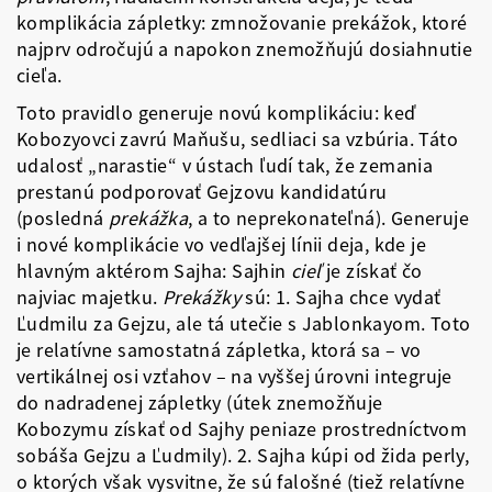
komplikácia zápletky: zmnožovanie prekážok, ktoré
najprv odročujú a napokon znemožňujú dosiahnutie
cieľa.
Toto pravidlo generuje novú komplikáciu: keď
Kobozyovci zavrú Maňušu, sedliaci sa vzbúria. Táto
udalosť „narastie“ v ústach ľudí tak, že zemania
prestanú podporovať Gejzovu kandidatúru
(posledná
prekážka
, a to neprekonateľná). Generuje
i nové komplikácie vo vedľajšej línii deja, kde je
hlavným aktérom Sajha: Sajhin
cieľ
je získať čo
najviac majetku.
Prekážky
sú: 1. Sajha chce vydať
Ľudmilu za Gejzu, ale tá utečie s Jablonkayom. Toto
je relatívne samostatná zápletka, ktorá sa – vo
vertikálnej osi vzťahov – na vyššej úrovni integruje
do nadradenej zápletky (útek znemožňuje
Kobozymu získať od Sajhy peniaze prostredníctvom
sobáša Gejzu a Ľudmily). 2. Sajha kúpi od žida perly,
o ktorých však vysvitne, že sú falošné (tiež relatívne