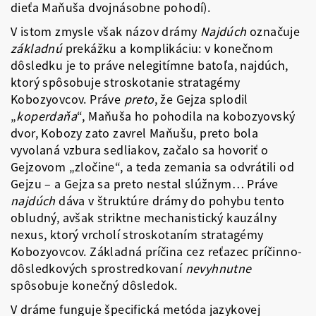
dieťa Maňuša dvojnásobne pohodí).
V istom zmysle však názov drámy
Najdúch
označuje
základnú
prekážku a komplikáciu: v konečnom
dôsledku je to práve nelegitímne batoľa, najdúch,
ktorý spôsobuje stroskotanie stratagémy
Kobozyovcov. Práve
preto
, že Gejza splodil
„
koperdaňa
“, Maňuša ho pohodila na kobozyovský
dvor, Kobozy zato zavrel Maňušu, preto bola
vyvolaná vzbura sedliakov, začalo sa hovoriť o
Gejzovom „zločine“, a teda zemania sa odvrátili od
Gejzu – a Gejza sa preto nestal slúžnym… Práve
najdúch
dáva v štruktúre drámy do pohybu tento
obludný, avšak striktne mechanistický kauzálny
nexus, ktorý vrcholí stroskotaním stratagémy
Kobozyovcov. Základná príčina cez reťazec príčinno-
dôsledkových sprostredkovaní
nevyhnutne
spôsobuje konečný dôsledok.
V dráme funguje špecifická metóda jazykovej