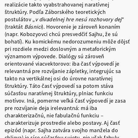
realizácie takto vyabstrahovanej naratívnej
štruktúry. Podľa Záborského teoretických
postulátov „
v divadelnej hre nesú rozhovory dej
“
(traktát
Básnici
). Hovorenie je zároveň konaním
(napr. Kobozyovci chcú presvedčiť Sajhu, že sú
bohatí). Ku komickému nedorozumeniu môže dôjsť
pri rozdiele medzi doslovným a metaforickým
významom výpovede. Dialógy sú zároveň
orientované viacvektorovo: iba časť výpovedí je
relevantná pre rozvíjanie zápletky, integrujúc sa
takto na vertikálnej osi do úrovne naratívnej
štruktúry. Táto časť výpovedí sa potom stáva
súčasťou naratívnej štruktúry, plniac funkciu
motívov. Iná, pomerne veľká časť výpovedí je zasa
pre rozvíjanie deja irelevantná: má iba
charakterizačnú, nie fabulačnú funkciu –
charakterizuje prostredie alebo postavy. Aj časť
epizód (napr. Sajha zatvára svojho manžela do
chlieva) je síce súčasťou sujetu, nie však fabuly.