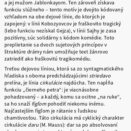
a jej mužom Jablonkayom. Ten zároveň získava
funkciu slúžneho – tento motív je dvojito kódovaný
vzhľadom na obe dejové línie, do ktorých je
zapojený: v línii Kobozyovcov je fraškovito tragický
(lebo funkciu nezískal Gejza), v línii Sajhy je zasa
pozitívny, súc solidárny s kódom komédie. Toto
preplietanie sa dvoch sujetových princípov v
štruktúre drámy nám umožňuje text žánrovo
zatriediť ako fraškovitú tragikomédiu.
Treťou dejovou líniou, ktorá sa zo syntagmatického
hľadiska s oboma predchádzajúcimi
striedavo
prelína, je línia
cirkulácie
najdúcha. Ten napĺňa
funkciu „čierneho petra“: je viacnásobne
pohadzovaný – a každý, komu sa ocitne „na ruke“,
sa ho snaží
fígľom
pohodiť niekomu inému.
Najčastejším fígľom je rátanie s ľudskou
chamtivosťou. Táto cirkulácia má cyklický charakter
cirkulácie
daru
(M. Mauss): dar sa po absolvovaní