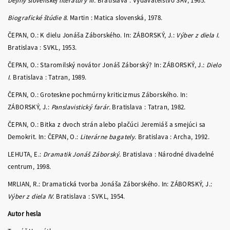
Dejiny slovenskej literatúry III.
Bratislava : Vydavateľstvo SAV, 1965.
Biografické štúdie 8.
Martin : Matica slovenská, 1978.
ČEPAN, O.: K dielu Jonáša Záborského. In: ZÁBORSKÝ, J.:
Výber z diela I.
Bratislava : SVKL, 1953.
ČEPAN, O.: Staromilský novátor Jonáš Záborský? In: ZÁBORSKÝ, J.:
Dielo
I.
Bratislava : Tatran, 1989.
ČEPAN, O.: Groteskne pochmúrny kriticizmus Záborského. In:
ZÁBORSKÝ, J.:
Panslavistický farár.
Bratislava : Tatran, 1982.
ČEPAN, O.: Bitka z dvoch strán alebo plačúci Jeremiáš a smejúci sa
Demokrit. In: ČEPAN, O.:
Literárne bagately
. Bratislava : Archa, 1992.
LEHUTA, E.:
Dramatik Jonáš Záborský.
Bratislava : Národné divadelné
centrum, 1998.
MRLIAN, R.: Dramatická tvorba Jonáša Záborského. In: ZÁBORSKÝ, J.:
Výber z diela IV.
Bratislava : SVKL, 1954.
Autor hesla