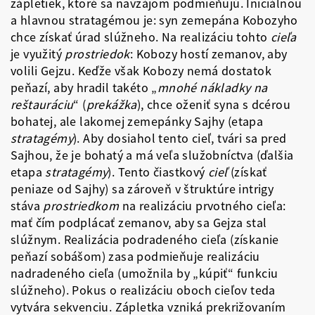
zápletiek, ktoré sa navzájom podmieňujú. Iniciálnou
a hlavnou stratagémou je: syn zemepána Kobozyho
chce získať úrad slúžneho. Na realizáciu tohto
cieľa
je využitý
prostriedok
: Kobozy hostí zemanov, aby
volili Gejzu. Keďže však Kobozy nemá dostatok
peňazí, aby hradil takéto „
mnohé nákladky na
reštauráciu
“ (
prekážka
), chce oženiť syna s dcérou
bohatej, ale lakomej zemepánky Sajhy (etapa
stratagémy
). Aby dosiahol tento cieľ, tvári sa pred
Sajhou, že je bohatý a má veľa služobníctva (ďalšia
etapa
stratagémy
). Tento čiastkový
cieľ
(získať
peniaze od Sajhy) sa zároveň v štruktúre intrigy
stáva
prostriedkom
na realizáciu prvotného cieľa:
mať čím podplácať zemanov, aby sa Gejza stal
slúžnym. Realizácia podradeného cieľa (získanie
peňazí sobášom) zasa podmieňuje realizáciu
nadradeného cieľa (umožnila by „kúpiť“ funkciu
slúžneho). Pokus o realizáciu oboch cieľov teda
vytvára sekvenciu. Zápletka vzniká prekrižovaním