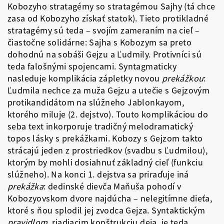
Kobozyho stratagémy so stratagémou Sajhy (tá chce
zasa od Kobozyho získať statok). Tieto protikladné
stratagémy sú teda – svojím zameraním na cieľ –
čiastočne solidárne: Sajha s Kobozym sa preto
dohodnú na sobáši Gejzu a Ľudmily. Protivníci sú
teda falošnými spojencami. Syntagmaticky
nasleduje komplikácia zápletky novou
prekážkou
:
Ľudmila nechce za muža Gejzu a utečie s Gejzovým
protikandidátom na slúžneho Jablonkayom,
ktorého miluje (2. dejstvo). Touto komplikáciou do
seba text inkorporuje tradičný melodramatický
topos lásky s prekážkami. Kobozy s Gejzom takto
strácajú jeden z prostriedkov (svadbu s Ľudmilou),
ktorým by mohli dosiahnuť základný cieľ (funkciu
slúžneho). Na konci 1. dejstva sa priraďuje iná
prekážka
: dedinské dievča Maňuša pohodí v
Kobozyovskom dvore najdúcha – nelegitímne dieťa,
ktoré s ňou splodil jej zvodca Gejza. Syntaktickým
pravidlom
, riadiacim konštrukciu deja, je teda