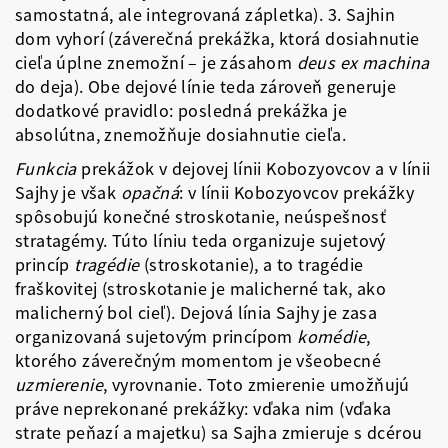
samostatná, ale integrovaná zápletka). 3. Sajhin
dom vyhorí (záverečná prekážka, ktorá dosiahnutie
cieľa úplne znemožní – je zásahom
deus ex machina
do deja). Obe dejové línie teda zároveň generuje
dodatkové pravidlo: posledná prekážka je
absolútna, znemožňuje dosiahnutie cieľa.
Funkcia
prekážok v dejovej línii Kobozyovcov a v línii
Sajhy je však
opačná
: v línii Kobozyovcov prekážky
spôsobujú konečné stroskotanie, neúspešnosť
stratagémy. Túto líniu teda organizuje sujetový
princíp
tragédie
(stroskotanie), a to tragédie
fraškovitej (stroskotanie je malicherné tak, ako
malicherný bol cieľ). Dejová línia Sajhy je zasa
organizovaná sujetovým princípom
komédie
,
ktorého záverečným momentom je všeobecné
uzmierenie
, vyrovnanie. Toto zmierenie umožňujú
práve neprekonané prekážky: vďaka nim (vďaka
strate peňazí a majetku) sa Sajha zmieruje s dcérou