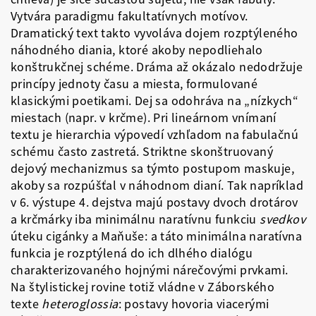
Vytvára paradigmu fakultatívnych motívov.
Dramatický text takto vyvoláva dojem rozptýleného
náhodného diania, ktoré akoby nepodliehalo
konštrukčnej schéme. Dráma až okázalo nedodržuje
princípy jednoty času a miesta, formulované
klasickými poetikami. Dej sa odohráva na „nízkych“
miestach (napr. v krčme). Pri lineárnom vnímaní
textu je hierarchia výpovedí vzhľadom na fabulačnú
schému často zastretá. Striktne skonštruovaný
dejový mechanizmus sa týmto postupom maskuje,
akoby sa rozpúšťal v náhodnom dianí. Tak napríklad
v 6. výstupe 4. dejstva majú postavy dvoch drotárov
a krčmárky iba minimálnu naratívnu funkciu
svedkov
úteku cigánky a Maňuše: a táto minimálna naratívna
funkcia je rozptýlená do ich dlhého dialógu
charakterizovaného hojnými nárečovými prvkami.
Na štylistickej rovine totiž vládne v Záborského
texte
heteroglossia
: postavy hovoria viacerými