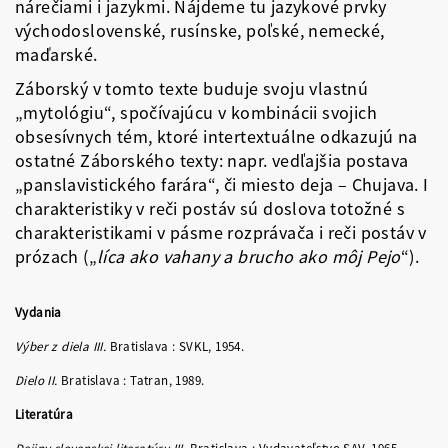
nárečiami i jazykmi. Nájdeme tu jazykové prvky
východoslovenské, rusínske, poľské, nemecké,
maďarské.
Záborský v tomto texte buduje svoju vlastnú
„mytológiu“, spočívajúcu v kombinácii svojich
obsesívnych tém, ktoré intertextuálne odkazujú na
ostatné Záborského texty: napr. vedľajšia postava
„panslavistického farára“, či miesto deja – Chujava. I
charakteristiky v reči postáv sú doslova totožné s
charakteristikami v pásme rozprávača i reči postáv v
prózach („
líca ako vahany a brucho ako môj Pejo
“).
Vydania
Výber z diela III.
Bratislava : SVKL, 1954.
Dielo II.
Bratislava : Tatran, 1989.
Literatúra